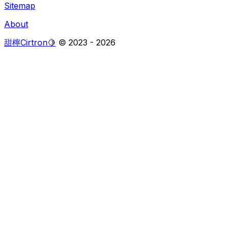
Sitemap
About
甜檸Cirtron🍋
© 2023 -
2026