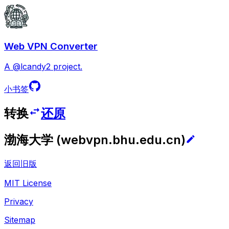
Web VPN Converter
A @lcandy2 project.
小书签
转换
还原
渤海大学
(
webvpn.bhu.edu.cn
)
返回旧版
MIT License
Privacy
Sitemap