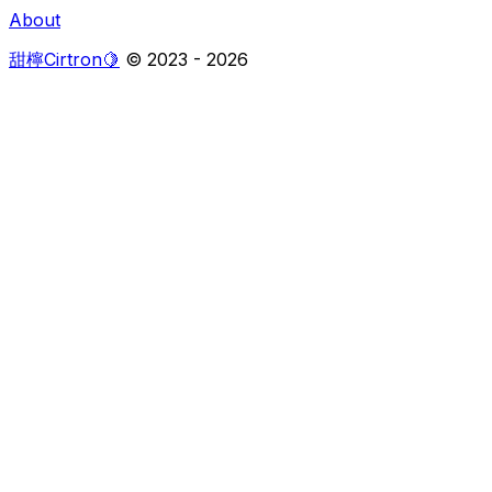
About
甜檸Cirtron🍋
© 2023 -
2026