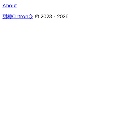
About
甜檸Cirtron🍋
© 2023 -
2026