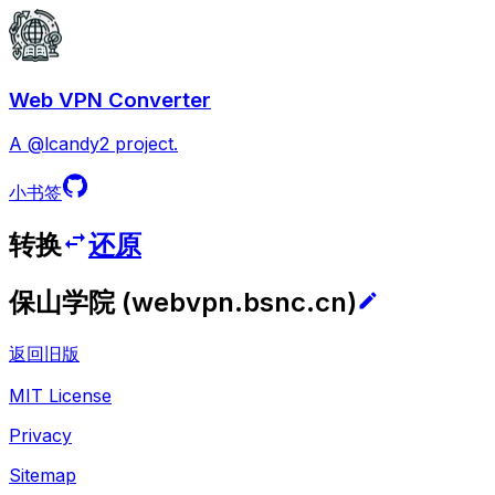
Web VPN Converter
A @lcandy2 project.
小书签
转换
还原
保山学院
(
webvpn.bsnc.cn
)
返回旧版
MIT License
Privacy
Sitemap