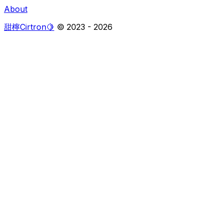
About
甜檸Cirtron🍋
© 2023 -
2026