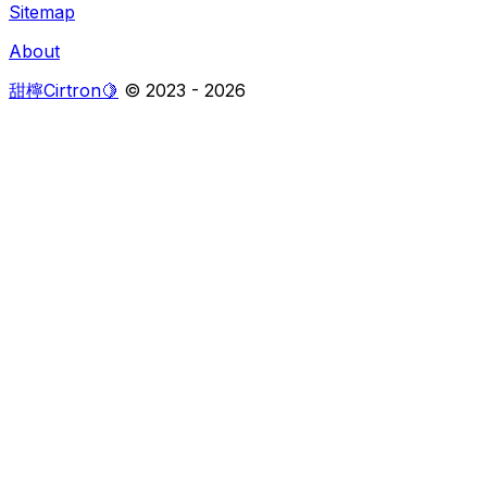
Sitemap
About
甜檸Cirtron🍋
© 2023 -
2026