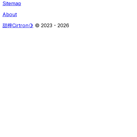
Sitemap
About
甜檸Cirtron🍋
© 2023 -
2026