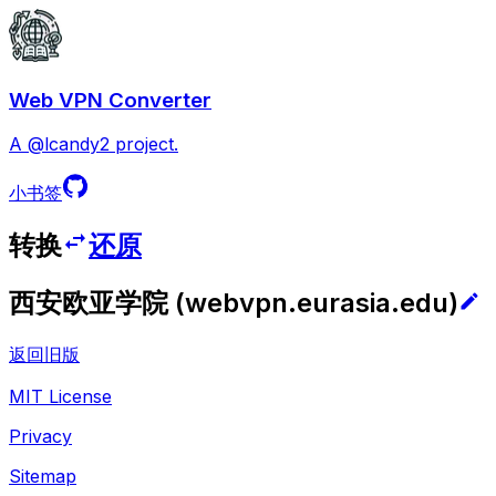
Web VPN Converter
A @lcandy2 project.
小书签
转换
还原
西安欧亚学院
(
webvpn.eurasia.edu
)
返回旧版
MIT License
Privacy
Sitemap