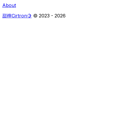
About
甜檸Cirtron🍋
© 2023 -
2026