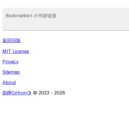
Bookmarklet 小书签链接
返回旧版
MIT License
Privacy
Sitemap
About
甜檸Cirtron🍋
© 2023 -
2026