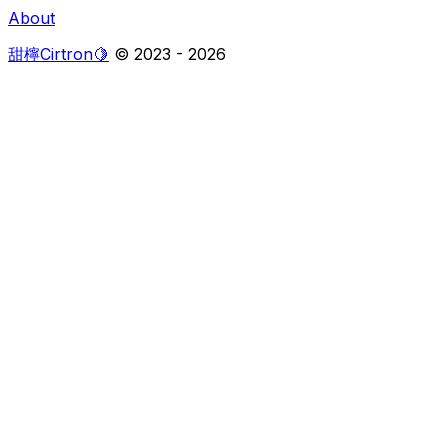
About
甜檸Cirtron🍋
© 2023 -
2026