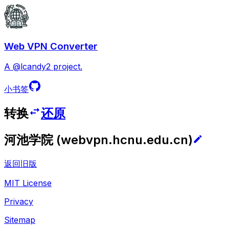
Web VPN Converter
A @lcandy2 project.
小书签
转换
还原
河池学院
(
webvpn.hcnu.edu.cn
)
返回旧版
MIT License
Privacy
Sitemap