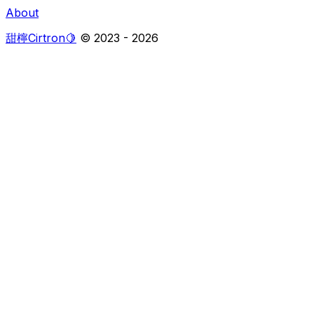
About
甜檸Cirtron🍋
© 2023 -
2026