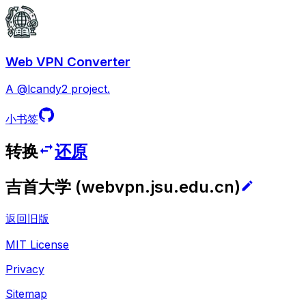
Web VPN Converter
A @lcandy2 project.
小书签
转换
还原
吉首大学
(
webvpn.jsu.edu.cn
)
返回旧版
MIT License
Privacy
Sitemap