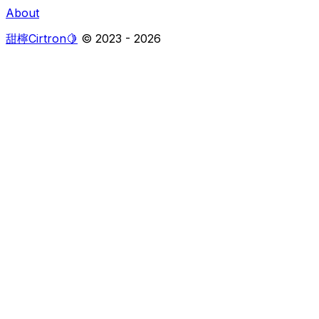
About
甜檸Cirtron🍋
© 2023 -
2026