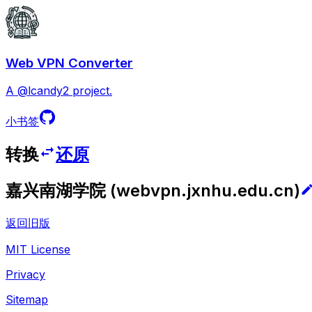
Web VPN Converter
A @lcandy2 project.
小书签
转换
还原
嘉兴南湖学院
(
webvpn.jxnhu.edu.cn
)
返回旧版
MIT License
Privacy
Sitemap