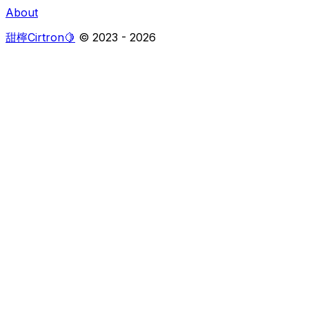
About
甜檸Cirtron🍋
© 2023 -
2026