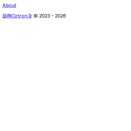
About
甜檸Cirtron🍋
© 2023 -
2026