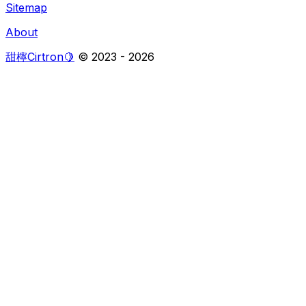
Sitemap
About
甜檸Cirtron🍋
© 2023 -
2026