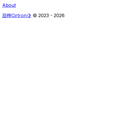
About
甜檸Cirtron🍋
© 2023 -
2026