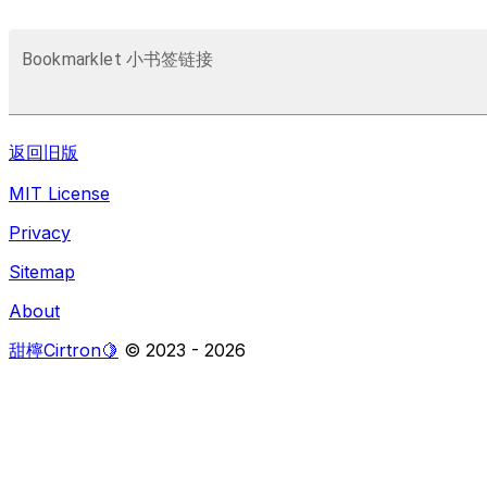
Bookmarklet 小书签链接
返回旧版
MIT License
Privacy
Sitemap
About
甜檸Cirtron🍋
© 2023 -
2026