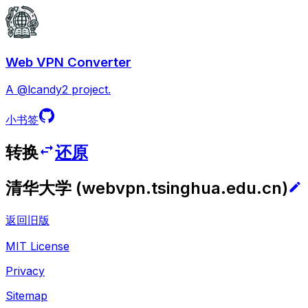
Web VPN Converter
A @lcandy2 project.
小书签
转换
还原
清华大学
(
webvpn.tsinghua.edu.cn
)
返回旧版
MIT License
Privacy
Sitemap