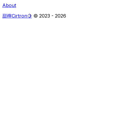
About
甜檸Cirtron🍋
© 2023 -
2026