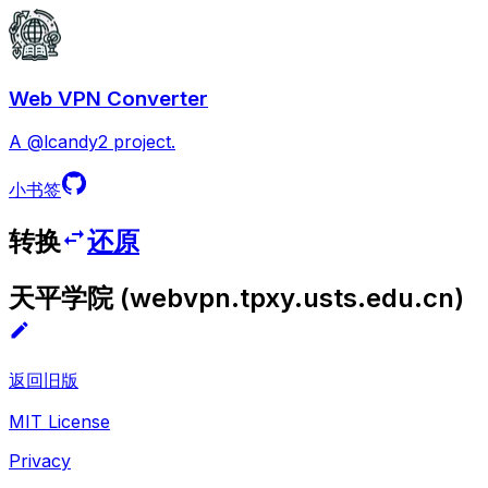
Web VPN Converter
A @lcandy2 project.
小书签
转换
还原
天平学院
(
webvpn.tpxy.usts.edu.cn
)
返回旧版
MIT License
Privacy