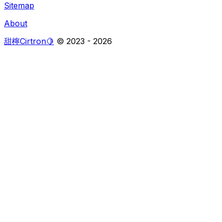
Sitemap
About
甜檸Cirtron🍋
© 2023 -
2026