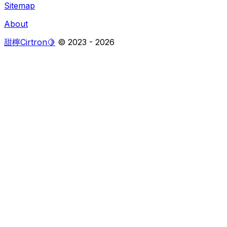
Sitemap
About
甜檸Cirtron🍋
© 2023 -
2026