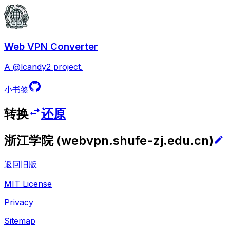
Web VPN Converter
A @lcandy2 project.
小书签
转换
还原
浙江学院
(
webvpn.shufe-zj.edu.cn
)
返回旧版
MIT License
Privacy
Sitemap