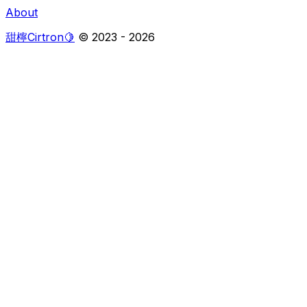
About
甜檸Cirtron🍋
© 2023 -
2026