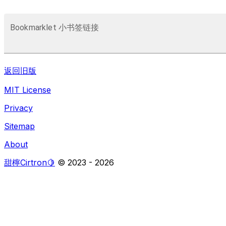
Bookmarklet 小书签链接
返回旧版
MIT License
Privacy
Sitemap
About
甜檸Cirtron🍋
© 2023 -
2026