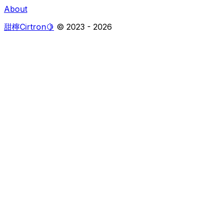
About
甜檸Cirtron🍋
© 2023 -
2026