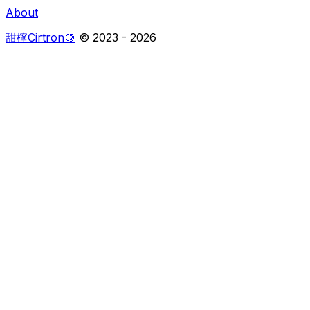
About
甜檸Cirtron🍋
© 2023 -
2026